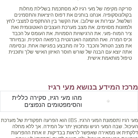
סריקה מקיפה של מעי רגיז לא מסתכמת בשלילת מחלות
בקולונוסקופיה. אנחנו בוחנים את דפוס היציאות והתסמינים
(שלשול, עצירות או שילוב), את הקשר בין ההתקפים למצבי לחץ
ולמזונות מסוימים, את מצב מערכת העצבים האוטונומית ואת
ציר המוח-מעי, את הרגישויות הסמויות, את העומס על הכבד
וכיס המרה, ואת התמונה האנרגטית ברפואה הסינית, ובמיוחד
את מצב הטחול והכבד. כל זה מתבצע בפגישה אחת, ובסיומה
אתה יוצא עם הבנה של שורש חוסר האיזון האישי שלך ותוכנית
טיפול מותאמת אישית.
מרכז המידע בנושא מעי רגיז
מהו מעי רגיז, סקירה כללית
והסימפטומים הנפוצים
מעי רגיז (תסמונת המעי הרגיז, IBS) הוא הפרעה תפקודית של מערכת
העיכול, שבה המעי רגיש ומתכווץ יתר על המידה, אך ללא מחלה
דלקתית או ממאירה שאפשר לראות בבדיקות. זו אחת ההפרעות