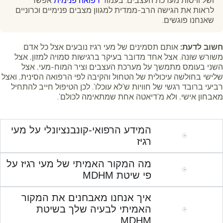
ושל וויסות מערכת העצבים. בעמוד
רפואה פנימית
אפשר
לראות את הגישה הרב-ממדית למגוון מצבים פנימיים וכרוניים
שאנחנו פוגשים.
חשוב לדעת:
אותם תסמינים של מעי רגיז נובעים אצל כל אדם
משורש שונה. אצל אחד מדובר בעיקר ברגישות סמויה למזון, אצל
השני בעומס מתמשך על מערכת העצבים וציר המוח-מעי, אצל
שלישי בחולשה עיכולית של הטחול והקיבה לפי הרפואה הסינית, ואצל
רביעי ברובד רגשי של חוויות ש'לא עוכלו'. לכן הטיפול חייב להתחיל
מאבחון אישי, ולא מ'דיאטה אחת שמתאימה לכולם'.
המידע הרפואי-קונבנציונלי על מעי
רגיז
מה המקור האמיתי של מעי רגיז על
פי שיטת MDHM
איך אנחנו מאבחנים את המקור
האמיתי לבעיה שלך בשיטת
MDHM