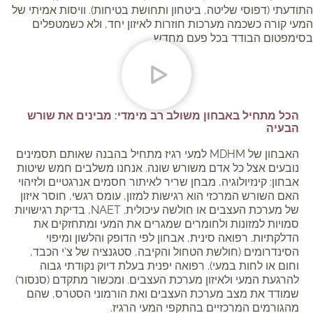
התודעתי (דפוסי שליטה, ביטחון ותחושת בטיחות). וויסות אמיתי של
המעי קורה כשכמה מערכות חוזרות לאיזון יחד, ולא כשמטפלים
בסימפטום הבודד בכל פעם מחדש.
הכל מתחיל באבחון משולב רב מימדי: מבינים את שורש
הבעיה
האבחון של MDHM למעי רגיז מתחיל בהבנה שאותם תסמינים
נובעים אצל כל אדם משורש שונה. אנחנו משלבים חמש שיטות
אבחון: קינזיולוגיה, מבחן שריר לאיתור חסמים אנרגטיים ולזיהוי
האם השורש המרכזי הוא רגישות למזון, עומס רגשי, חוסר איזון
של מערכת העצבים או חולשה עיכולית. NAET, בדיקת רגישויות
סמויות למזונות ולחומרים שמגרים את המעי ומתחזקים את
הדלקתיות. רפואה סינית, אבחון לפי הדופק והלשון ומיפוי
הסינדרומים (חולשת הטחול והקיבה, סטגנציה של צ'י הכבד,
וחום או לחות במעי). רפואה יפנית בעלת דיוק נקודתי גבוה
להרגעת המעי ולאיזון מערכת העצבים. ומכשור מתקדם (סנסור)
שמודד את מצב מערכת העצבים ואת הורמוני הסטרס, שהם
מהגורמים המרכזיים בהתקפי המעי הרגיז.