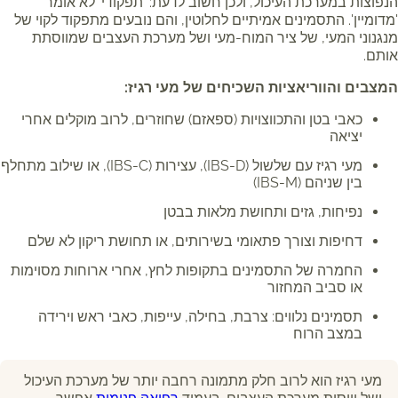
הנפוצות במערכת העיכול, ולכן חשוב לדעת: 'תפקודי' לא אומר
'מדומיין'. התסמינים אמיתיים לחלוטין, והם נובעים מתפקוד לקוי של
מנגנוני המעי, של ציר המוח-מעי ושל מערכת העצבים שמווסתת
אותם.
המצבים והווריאציות השכיחים של מעי רגיז:
כאבי בטן והתכווצויות (ספאזם) שחוזרים, לרוב מוקלים אחרי
יציאה
מעי רגיז עם שלשול (IBS-D), עצירות (IBS-C), או שילוב מתחלף
בין שניהם (IBS-M)
נפיחות, גזים ותחושת מלאות בבטן
דחיפות וצורך פתאומי בשירותים, או תחושת ריקון לא שלם
החמרה של התסמינים בתקופות לחץ, אחרי ארוחות מסוימות
או סביב המחזור
תסמינים נלווים: צרבת, בחילה, עייפות, כאבי ראש וירידה
במצב הרוח
מעי רגיז הוא לרוב חלק מתמונה רחבה יותר של מערכת העיכול