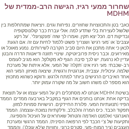
שחרור ממעי רגיז, הגישה הרב-ממדית של
MDHM
כאבי בטן והתכווצויות שחוזרים, נפיחות וגזים, ויציאות שמתחלפות בין
שלשול לעצירות בלי שתדע למה. אולי עברת כבר קולונוסקופיה
ובדיקות דם, הכל יצא תקין, ואמרו לך שזה 'פונקציונלי', 'על רקע
עצבים' או 'מעי רגיש' ושצריך פשוט ללמוד לחיות עם זה. אם הגעת
לכאן כי אתה מתכנן את היום סביב הקרבה לשירותים, נמנע מאוכל או
מאירועים, וכבר ניסית פרוביוטיקה, שינויי תזונה ודיאטות הדרה והבטן
עדיין לא נרגעת, יש לכך סיבה. הגוף לא מקולקל, הוא מגיב לעומס
רב-שכבתי. מעי רגיז אינו 'תקלה' של המעי, אלא איתות של מערכת
שלמה, עיכולית, עצבית, אנרגטית ורגשית, שיצאה מאיזון. המעי הוא
אחד האיברים הרגישים ביותר למתח ולרגש, ודווקא כשהוא מתכווץ
הוא מספר לנו משהו חשוב על מה שקורה עמוק יותר.
בשיטת MDHM אנחנו לא מסתכלים רק על המעי עצמו או על תוצאת
בדיקה אחת. אנחנו בוחנים את הגוף במקביל בארבעה ממדים: הממד
הפיזי (תנועתיות המעי, פלורת החיידקים, רגישויות סמויות למזון,
תפקוד הכבד, כיס המרה והלבלב, ודלקתיות נמוכת-עוצמה), הממד
האנרגטי (אלמנט האדמה והטחול שאחראים על העיכול והספיגה,
ותקיעות של צ'י הכבד לפי הרפואה הסינית), הממד הרגשי ומערכת
העצבים (ציר המוח-מעי, סטרס כרוני, וחוויות ש'לא עוכלו'), והממד