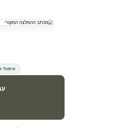
טיפולי פ
עב