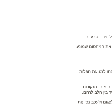
 פריון טבעיים .
 את המחסום שמונע
ץ גופית ivf והן בחיזוק הגוף והכנתו למניעת הפלות
חימום. הנקודות
ר בין הלב לרחם.
גום ולעכב נסיונות