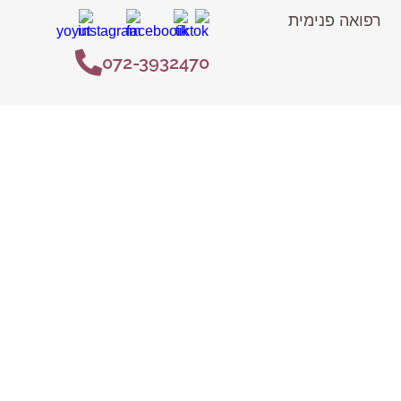
רפואה פנימית
072-3932470