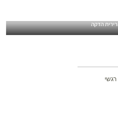
רירית הדקה
 רגשי