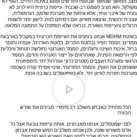
מצב ממושך שנמשך שבועות וחודשים ופוגע באיכות החיים. הגוף לא
מקולקל, הוא מגיב לעומס רב-שכבתי. עייפות כרונית היא לרוב לא
בעיה של איבר אחד, אלא איתות של מערכת שלמה, הורמונלית,
עצבית ורגשית, שיצאה מאיזון. אם ניסיתם לנוח, לישון יותר ולשנות
הרגלים והעייפות נשארת, כנראה שלא הסתכלו על התמונה המלאה.
בשיטת MDHM אנחנו בוחנים את העייפות הכרונית במקביל בארבעה
ממדים: הממד הפיזי (בלוטת התריס, בלוטת האדרנל, אנמיה וחוסר
ברזל, איכות השינה ורעלנים), הממד האנרגטי (חולשת הטחול והכליות
לפי הרפואה הסינית, שאחראים על ייצור האנרגיה והדם), הממד
הרגשי ומערכת העצבים (סטרס כרוני ועוררות יתר סימפתטית
ששוחקים את הגוף), והממד התודעתי. שינוי אמיתי קורה כשכמה
מערכות חוזרות לאיזון יחד, ולא כשמטפלים בשכבה אחת.
הכל מתחיל באבחון משולב רב מימדי: מבינים את שורש
הבעיה
לפני שמטפלים, אנחנו מאבחנים. אותה עייפות נובעת אצל כל
אדם משורש שונה, ולכן אנחנו משלבים חמש שיטות אבחון:
קינזיולוגיה, מבחן שריר לזיהוי האם השורש הוא הורמונלי,