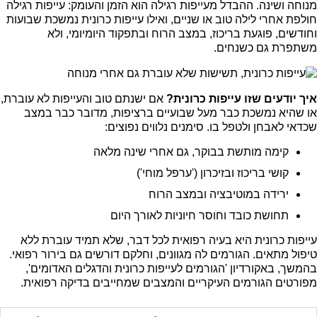
מנוחה ושינה. ההבדל מעייפות רגילה הוא הזמן והעומק: עייפות רגילה
חולפת אחרי לילה טוב או שניים, ואילו עייפות כרונית נמשכת שבועות
וחודשים, פוגעת בריכוז, במצב הרוח ובתפקוד היומיומי, ולא
משתפרת גם כשנחים.
איך יודעים שזו עייפות כרונית?
אם ישנתם טוב והעייפות לא עוברת,
או שהיא נמשכת כבר מעל שבועיים ברציפות, מדובר כבר במצב
שכדאי לאבחן ולטפל בו. סימנים נלווים נפוצים:
קימה מותשת בבוקר, גם אחרי שינה מלאה
קושי בריכוז ובזיכרון ('ערפל מוחי')
ירידה במוטיבציה ובמצב הרוח
תחושת כובד וחוסר חיוניות לאורך היום
עייפות כרונית היא בעיה רפואית לכל דבר, שלא תמיד עוברת ללא
טיפול מתאים. הגורמים לה מגוונים, וחלקם דורשים גם בירור רפואי.
בהמשך, באקורדיון 'הגורמים לעייפות כרונית והדגלים האדומים',
מפורטים הגורמים העיקריים והמצבים שמחייבים בדיקה רפואית.