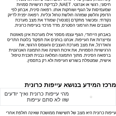
חיסוני, רגשי או אנרגטי. NAET, לבדיקת רגישויות סמויות
שמעמיסות על הגוף ושוחקות אותו. רפואה סינית, אבחון לפי
הדופק והלשון שמזהה חולשת טחול וכליות. רפואה יפנית לדיוק
נקודתי. ומכשור מתקדם (סנסור) שמודד את מצב מערכת
העצבים ואת הורמוני הסטרס, מדד מרכזי בעייפות כרונית.
באבחון הייחודי, הגוף עצמו מספר אילו מערכות אינן מאוזנות
ומייצרות את העייפות. אנחנו בוחנים את תפקוד בלוטת התריס
והאדרנל, את מצב מערכת העצבים והעומס הרגשי, את
הרגישויות הסמויות, את איכות השינה ואת התמונה האנרגטית
ברפואה הסינית. מתוך התמונה המלאה נבנית תוכנית טיפול
אישית, שמטפלת בשורש העייפות ולא רק בתסמין.
מרכז המידע בנושא עייפות כרונית
מהי עייפות כרונית ואיך יודעים
שזו לא סתם עייפות
עייפות כרונית היא מצב של תשישות ממושכת שאינה חולפת אחרי