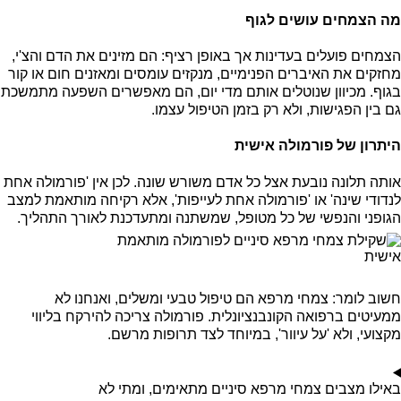
מה הצמחים עושים לגוף
הצמחים פועלים בעדינות אך באופן רציף: הם מזינים את הדם והצ'י,
מחזקים את האיברים הפנימיים, מנקזים עומסים ומאזנים חום או קור
בגוף. מכיוון שנוטלים אותם מדי יום, הם מאפשרים השפעה מתמשכת
גם בין הפגישות, ולא רק בזמן הטיפול עצמו.
היתרון של פורמולה אישית
אותה תלונה נובעת אצל כל אדם משורש שונה. לכן אין 'פורמולה אחת
לנדודי שינה' או 'פורמולה אחת לעייפות', אלא רקיחה מותאמת למצב
הגופני והנפשי של כל מטופל, שמשתנה ומתעדכנת לאורך התהליך.
חשוב לומר: צמחי מרפא הם טיפול טבעי ומשלים, ואנחנו לא
ממעיטים ברפואה הקונבנציונלית. פורמולה צריכה להירקח בליווי
מקצועי, ולא 'על עיוור', במיוחד לצד תרופות מרשם.
באילו מצבים צמחי מרפא סיניים מתאימים, ומתי לא