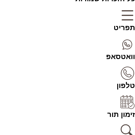
תפריט
וואטסאפ
טלפון
זימון תור