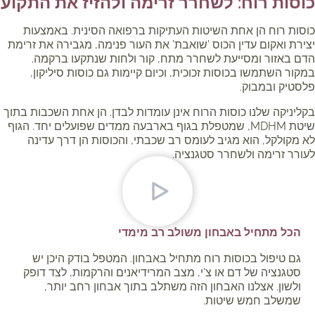
וסות רוח: לשחרר זרימה ולהזיז את התקוע
סות רוח הן אחת השיטות העתיקות ברפואה הסינית. באמצעות
ירת ואקום עדין הכוס 'שואבת' את העור פנימה, מגבירה את זרימת
ם באזור ומסייעת לשחרר מתח, קור ולחות שנתקעו ברקמה.
קור השתמשו בכוסות זכוכית, וכיום קיימות גם כוסות סיליקון,
סטיק ובמבוק.
ליניקה שלנו כוסות הרוח אינן עומדות לבדן. הן אחת השכבות בתוך
שיטת MDHM, שמטפלת בגוף בארבעה ממדים שפועלים יחד. הגוף
 מקולקל, הוא מגיב לעומס רב שכבתי, והכוסות הן דרך עדינה
ורר זרימה ולשחרר סטגנציה.
הכל מתחיל באבחון משולב רב מימדי
גם טיפול בכוסות רוח מתחיל באבחון. המטפל בודק היכן יש
סטגנציה של דם או צ'י, מצב המרידיאנים והרקמות, לצד דופק
ולשון. אצלנו האבחון הזה משתלב בתוך אבחון רחב יותר,
שמשלב חמש שיטות.