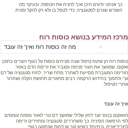
כך אנחנו יודעים היכן ואיך להניח את הכוסות, ובעיקר מה
השורש שגרם לסטגנציה, כדי לטפל בו ולא רק להקל זמנית.
רכז המידע בנושא כוסות רוח
מה זה כוסות רוח ואיך זה עובד
סות רוח הן שיטת טיפול שבה מניחים כוסות על הגוף ויוצרים בתוכן
קום, שמושך את העור פנימה ומגביר את זרימת הדם באזור.
רימה המוגברת מסייעת לשחרר מתח שריר, להזיז סטגנציה של דם
'י ולתמוך בחידוש הרקמה. רבים מתארים תחושת הקלה ושחרור
רי הטיפול.
ך זה עובד
ואקום בכוס יוצר לחץ שלילי שמושך דם טרי לאזור ומפנה עומסים.
י הרפואה הסינית, כך משחררים סטגנציה ומחזירים זרימה
רידיאנים, ובמיוחד כשיש קור או לחות שנתקעו בגוף.