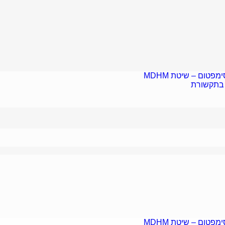
פטום – שיטת MDHM
 בתקשורת
פטום – שיטת MDHM