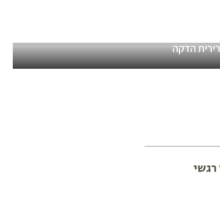
רירית הדקה
 רגשי