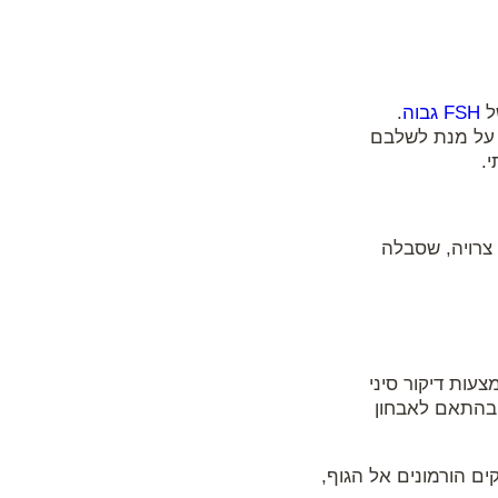
FSH גבוה
.
ם על מנת לשלבם
.
 צרויה, שסבלה
להכין את הגוף לטיפול ההפרייה הבא ולהוריד את רמות ה FSH באמצעות דיקור סיני
 בהתאם לאבחון
קים הורמונים אל הגוף,