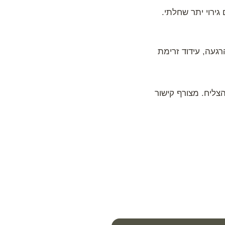
 גירוי יתר שחלתי.
דרה של שמונה טיפולים בהם הושם דגש על איזון רמות הורמון ה FSH , הרגעה, עידוד זרימת
ליח. מצורף קישור