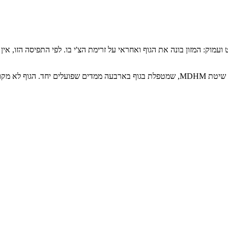
 ועמוק: המזון בונה את הגוף ואחראי על זרימת הצ'י בו. לפי התפיסה הזו, א
בקליניקה שלנו התזונה הסינית אינה עומדת לבדה. היא אחת השכבות בתוך שיטת MDHM, שמטפלת בגוף