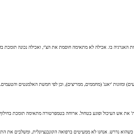
מת האנרגיה בו. אכילה לא מתאימה חוסמת את הצ'י, ואכילה נכונה תומכת בז
עים) ומזונות 'יאנג' (מחממים, ממריצים), וכן לפי חמשת האלמנטים והטעמים.
בה' את אש העיכול ופוגע בטחול. ארוחה בטמפרטורה מתאימה תומכת בחילוף 
י כשהוא נדרש. אנחנו לא ממעיטים ברפואה הקונבנציונלית, ומשלבים את התז