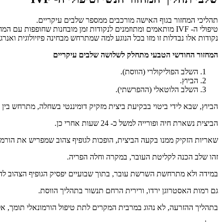
תהליכי המחזור בגוף האישה מורכבים ממספר שלבים עיקריים.
טיפולי ה- IVF מותאמים ומתוזמנים לנקודות זמן מובחנות שחופפות עם המחזור החודשי.
נקודות אלו נבדלות זו מזו בכל הנוגע למה שמתרחש מבחינה פיזיולוגית ואנר
המחזור החודשי הטבעי מתחלק לשלושה שלבים עיקריים
השלב הפוליקולרי (הווסת).
הביוץ.
השלב הלוטאלי (ההפרשתי).
הביוץ, שבא לידי ביטוי בבקיעת ביצית מזקיק דומיננטי בשחלה, מתרחש בין 24-36 שעות אחרי עליה חדה ברמות הורמון ה- LH.
הביצית נשארת חיה ופורייה למשל כ- 24 שעות אחרי כן.
שאריות הזקיק ממנו בקעה הביצית, הופכות לגופיף צהוב שמפריש את הורמון
זהו שלב הכנה לקליטת העובר, במקרה וחלה הפריה.
במידה ולא מתרחשת השרשת עובר, בתוך שבועיים יפסיק הגופיף הצהוב להפ
גם רמות האסטרוגן ירדו, ורירית הרחם תנשור בתהליך הווסת.
בתהליך ההזרעה, לא נהוג במרבית המקרים לתת טיפול הורמונאלי תומך, אל