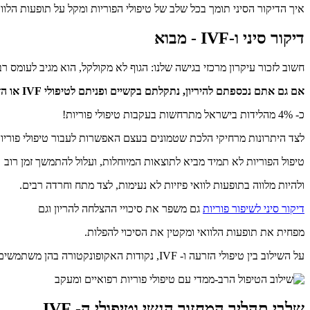
איך הדיקור הסיני תומך בכל שלב של טיפולי הפוריות ומקל על תופעות הלווא
דיקור סיני ו-IVF - מבוא
חשוב לזכור עיקרון מרכזי בגישה שלנו: הגוף לא מקולקל, הוא מגיב לעומס רב-שכבתי. הדיקור הסיני לא מ
אם גם אתם נכספתם להיריון, נתקלתם בקשיים ופניתם לטיפולי IVF או הזרעה, ראשית כדאי שתדעו שאינכם לבד.
כ- 4% מהלידות בישראל מתרחשות בעקבות טיפולי פוריות!
לצד היתרונות מרחיקי הלכת שטמונים בעצם האפשרות לעבור טיפולי פוריות 
טיפול הפוריות לא תמיד מביא לתוצאות המיוחלות, ועלול להתמשך זמן רוב
ולהיות מלווה בתופעות לוואי פיזיות לא נעימות, לצד מתח וחרדה רבים.
דיקור סיני לשיפור פוריות
גם משפר את סיכויי ההצלחה להריון וגם
מפחית את תופעות הלוואי ומקטין את הסיכוי להפלות.
על השילוב בין טיפולי הזרעה ו- IVF, נקודות האקופונקטורה בהן משתמשים והשפעותיהן - במאמר הבא.
שלבי תהליך המחזור הנשי וטיפולי ה- IVF