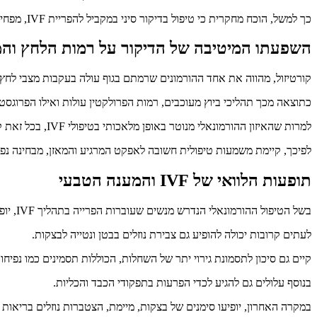
כך למשל, הוכח מחקרית כי טיפול בדיקור סיני במקביל להפריית IVF, מפחית באופן מובהק את הסיכון להיריון מחוץ לרחם ומאזן את הורמוני הפרולקטין והקורטיזול.
השפעתו המיטיבה של הדיקור על רמות הלחץ והמ
קורטיזול, מהווה את אחד ההורמונים שרמתם בגוף עולה בעקבות מצבי לחץ,
כתוצאה מכך תהליכי ביוץ מעוכבים, רמות הפרולקטין עולות ואילו הפרוגסטרו
למרות שהאיזון ההורמונאלי מנוטר באופן מלאכותי בטיפולי IVF, בכל זאת קיימת השפעה מבחינת רמת הפיריון, למצב הנפשי ולרמות הלחץ שהאישה נתונה בהן. על אחת כמה וכמה תחת טיפול הזרעה בלבד או באופן טבעי.
לפיכך, קיימת משמעות טיפולית חשובה לאפקט המרגיע והמאזן, מבחינה נפשי
תופעות הלוואי של IVF והמענה הטבעי
בשל הטיפול ההורמונאלי הנדרש מנשים שעוברות הפרייה בתהליך IVF, יופיעו באופן שכיח תופעות לוואי שונות כמו גלי חום, נפיחות, רגישות וכאבים בבטן, בחילות, רגישות בשדיים, כאבים ולחץ בראש ואף הפרעות בראייה.
לעתים קרובות יכולה להופיע גם צבירת נוזלים בבטן ונטייה לבצקות.
קיים גם סיכון לתסמונת גירוי יתר של השחלות, הכוללות תסמינים כמו נפיחו
בנוסף עלולים גם להגיע לכדי הפרעות בתפקודי הכבד והכליות.
במקרה האחרון, יופיעו סימנים של בצקות, מיימת, הצטברות נוזלים בריאות 