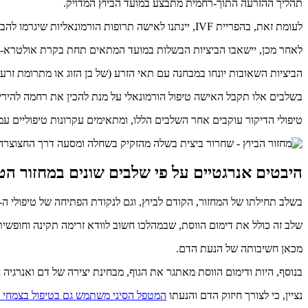
תהליך ההזרעה התוך-רחמית מתבצע במועד הביוץ המדויק.
לעומת זאת, בהפריית IVF, יינתנו לאישה תרופות הורמונאליות שיגרמו להבשלתם של מספר זקיקים במקביל בשחלה.
לאחר מכן, יישאבו הביציות הבשלות במועד המתאים תחת בקרת אולטרא-ס
הביציות השאובות יונחו במבחנה עם תאי הזרע (של בן הזוג או מתרומת זר
בשלבים אלו תקבל האישה טיפול הורמונאלי על מנת להכין את רחמה להיריון, ואיל
טיפולי הדיקור עוקבים אחר השלבים הללו, ומתאימים עקרונות טיפוליים עמוקי
היבטים אנרגטיים על פי שלבים שונים במחזור הטבעי 
בשלב תחילתו של המחזור, הקודם לביוץ, וגם לנקודת הפתיחה של טיפולי ה- IVF, יתמקדו טיפולי הדיקור בהנעת הדם וחיזוקו
שלב זה כולל את דימום הווסת, שבמהלכו חשוב לוודא זרימה תקינה וחופשי
מכאן חשיבותה של הנעת הדם.
בנוסף, היות ודימום הווסת מאתגר את הגוף, מבחינת יצירה של דם ואנרגיה 
נציין, כי לצורך חיזוק הדם והנעתו
המטפל הסיני משתמש גם בטיפול בצמחי 