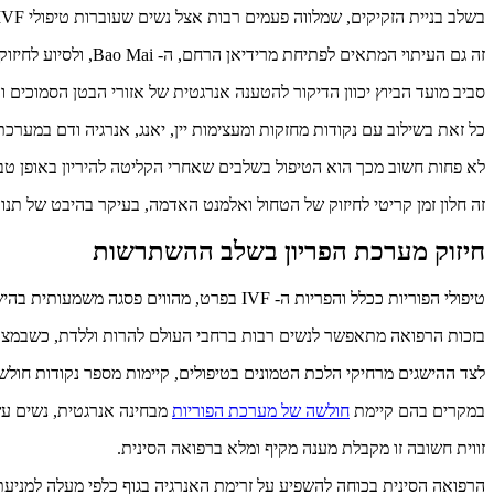
בשלב בניית הזקיקים, שמלווה פעמים רבות אצל נשים שעוברות טיפולי IVF בנטילת הורמונים כמו גונל F או מנופור, חשוב לחזק את האנרגיה של הכליות ושל הטחול, ולתמוך באיכויות היאנג והיין בגוף.
זה גם העיתוי המתאים לפתיחת מרידיאן הרחם, ה- Bao Mai, ולסיוע לחיזוק הדם ובניית הרירית הרחמית, כהכנה לקראת ההשתרשות.
סביב מועד הביוץ יכוון הדיקור להטענה אנרגטית של אזורי הבטן הסמוכים 
כל זאת בשילוב עם נקודות מחזקות ומעצימות יין, יאנג, אנרגיה ודם במערכת
לא פחות חשוב מכך הוא הטיפול בשלבים שאחרי הקליטה להיריון באופן טבעי 
זה חלון זמן קריטי לחיזוק של הטחול ואלמנט האדמה, בעיקר בהיבט של תנ
חיזוק מערכת הפריון בשלב ההשתרשות
טיפולי הפוריות ככלל והפריות ה- IVF בפרט, מהווים פסגה משמעותית בהישגי הרפואה בעידן שלנו.
בזכות הרפואה מתאפשר לנשים רבות ברחבי העולם להרות וללדת, כשבמצבי
לצד ההישגים מרחיקי הלכת הטמונים בטיפולים, קיימות מספר נקודות חולשה ש
במקרים בהם קיימת
חולשה של מערכת הפוריות
מבחינה אנרגטית, נשים ע
זווית חשובה זו מקבלת מענה מקיף ומלא ברפואה הסינית.
הרפואה הסינית בכוחה להשפיע על זרימת האנרגיה בגוף כלפי מעלה למניעת ה