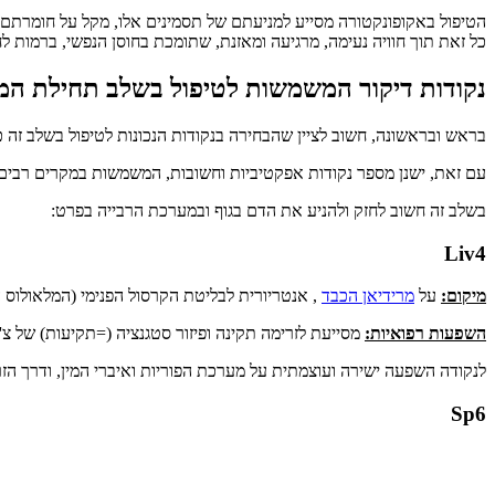
הטיפול באקופונקטורה מסייע למניעתם של תסמינים אלו, מקל על חומרתם
כל זאת תוך חוויה נעימה, מרגיעה ומאזנת, שתומכת בחוסן הנפשי, ברמות לחץ
נקודות דיקור המשמשות לטיפול בשלב תחילת המחזו
בראש ובראשונה, חשוב לציין שהבחירה בנקודות הנכונות לטיפול בשלב זה כ
עם זאת, ישנן מספר נקודות אפקטיביות וחשובות, המשמשות במקרים רבים 
בשלב זה חשוב לחזק ולהניע את הדם בגוף ובמערכת הרבייה בפרט:
Liv4
מיקום:
על
מרידיאן הכבד
, אנטריורית לבליטת הקרסול הפנימי (המלאולוס המ
השפעות רפואיות:
מסייעת לזרימה תקינה ופיזור סטגנציה (=תקיעות) של צ
לנקודה השפעה ישירה ועוצמתית על מערכת הפוריות ואיברי המין, ודרך ה
Sp6