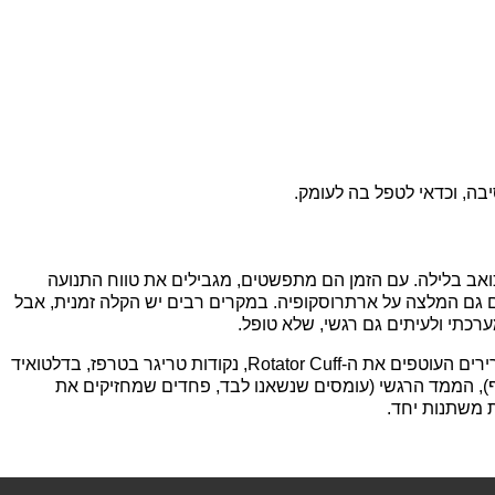
יבה, וכדאי לטפל בה לעומק.
ואב בלילה. עם הזמן הם מתפשטים, מגבילים את טווח התנועה
יתים גם המלצה על ארתרוסקופיה. במקרים רבים יש הקלה זמנית, אבל
רכתי ולעיתים גם רגשי, שלא טופל.
בשיטת MDHM אנחנו לא בודקים רק את הכתף. אנחנו בוחנים את הגוף במקביל בארבעה ממדים: הממד הפיזי (מבנה הכתף, השכמה, השרירים העוטפים את ה-Rotator Cuff, נקודות טריגר בטרפז, בדלטואיד
ף), הממד הרגשי (עומסים שנשאנו לבד, פחדים שמחזיקים את
ת משתנות יחד.