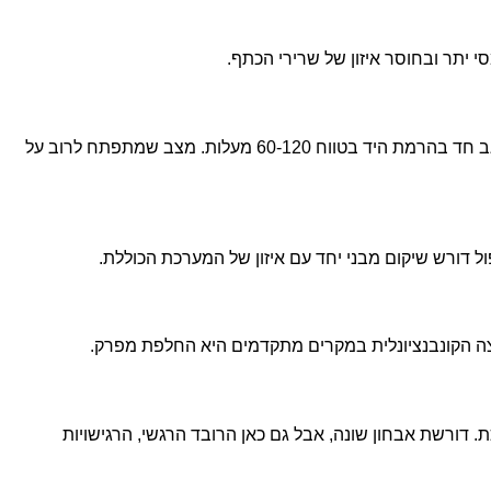
י יתר ובחוסר איזון של שרירי הכתף.
חיכוך בלתי תקין בין ראש עצם הזרוע לבין הקצה החיצוני של עצם השכמה (אקרומיון), שלוחץ על גידי ה-Rotator Cuff ועל הבורסה. גורם לכאב חד בהרמת היד בטווח 60-120 מעלות. מצב שמתפתח לרוב על
פול דורש שיקום מבני יחד עם איזון של המערכת הכוללת.
דורשת אבחון שונה, אבל גם כאן הרובד הרגשי, הרגישויות