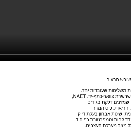
שורש הבעיה
מש שיטות משלימות שעובדות יחד.
קינזיולוגיה, מבחן שריר לאיתור חסמים אנרגטיים בשרשרת צוואר-כתף-יד. NAET,
ם שמזינים דלקת בגידים
, הריאות, כיס המרה
ת, שיטת אבחון בעלת דיוק
דד לחות וטמפרטורת כף היד
על מצב מערכת העצבים.