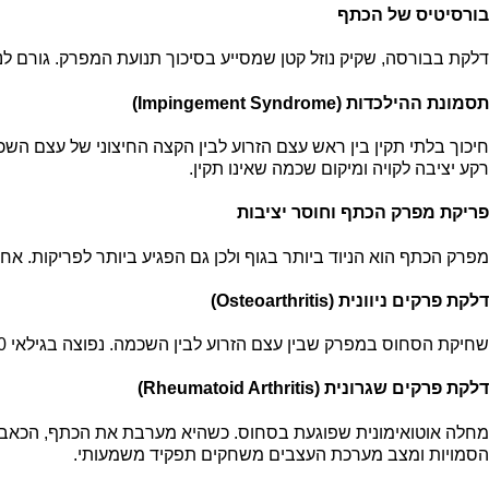
בורסיטיס של הכתף
דלקת בבורסה, שקיק נוזל קטן שמסייע בסיכוך תנועת המפרק. גורם לנפי
תסמונת ההילכדות (Impingement Syndrome)
רקע יציבה לקויה ומיקום שכמה שאינו תקין.
פריקת מפרק הכתף וחוסר יציבות
מפרק הכתף הוא הניוד ביותר בגוף ולכן גם הפגיע ביותר לפריקות. אחר
דלקת פרקים ניוונית (Osteoarthritis)
שחיקת הסחוס במפרק שבין עצם הזרוע לבין השכמה. נפוצה בגילאי 50+, גורמת לנוקשות בוקרית, חיכוך וכאב שמחמיר עם פעילות. ההמלצה הקונבנציונלית במקרים מתקדמים היא החלפת מפרק.
דלקת פרקים שגרונית (Rheumatoid Arthritis)
מחלה אוטואימונית שפוגעת בסחוס. כשהיא מערבת את הכתף, הכאב לרו
הסמויות ומצב מערכת העצבים משחקים תפקיד משמעותי.