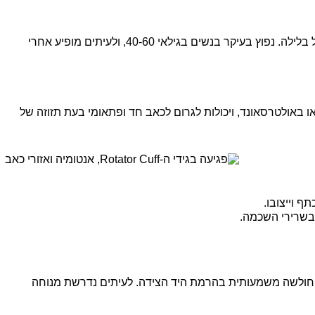
אחד המצבים המתסכלים ביותר. קפסולת המפרק מתקצרת, נדבקת לעצמה ויוצרת הגבלת תנועה מאסיבית. הכאב חזק ולעיתים בלתי נסבל בלילה. נפוץ בעיקר בנשים בגילאי 40-60, ולעיתים מופיע אחרי
נראות בצילום רנטגן או באולטרסאונד, ויכולות לגרום לכאב חד ופתאומי בעת תזוזה של
 וייצובו.
 בשרירי השכמה.
. סימן מובהק: חולשה משמעותית בהרמת היד הצידה. לעיתים נדרשת מנוחה