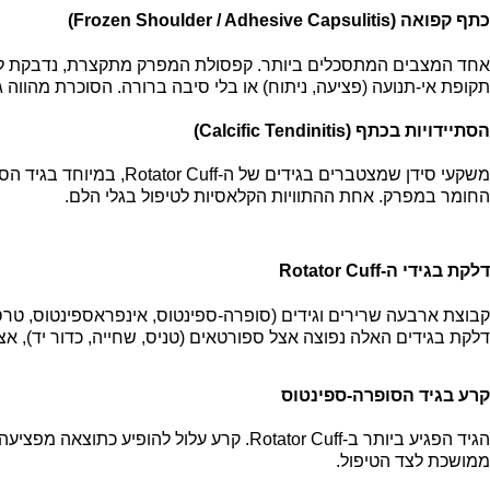
כתף קפואה (Frozen Shoulder / Adhesive Capsulitis)
תקופת אי-תנועה (פציעה, ניתוח) או בלי סיבה ברורה. הסוכרת מהווה ג
הסתיידויות בכתף (Calcific Tendinitis)
משקעי סידן שמצטברים בג
החומר במפרק. אחת ההתוויות הקלאסיות לטיפול בגלי הלם.
דלקת בגידי ה-Rotator Cuff
קבוצת ארבעה שרירים וגידים (סופרה-ספינטוס, אינפראספינטוס, טרס
דלקת בגידים האלה נפוצה אצל ספורטאים (טניס, שחייה, כדור יד), אצ
קרע בגיד הסופרה-ספינטוס
הגיד הפגיע ביותר ב-Rotator Cuff. קרע 
ממושכת לצד הטיפול.