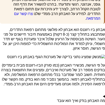
גופני, אנרגטי, רגשי ותודעתי. בחרנו להשאיר את הדף הזה
לטובת הקהל הרחב, לצורך ידע והיכרות עם תחום רפואת
התדרים. למידע על האבחון הרב-ממדי שלנו
צרו קשר עם
המרפאה
.
אבחון ביו רזוננס הוא אבחון לא פולשני מתחום רפואת התדרים,
שמתבצע בתהליך קצר (כ-8 דקות) באמצעות חיבור חיישנים על פני
העור. השיטה מבוססת על הרעיון שלכל איבר ומערכת בגוף יש תדר
חשמלי, וניתן למדוד את המוליכות החשמלית כדי למפות היכן יש, על
פי הגישה, חוסר איזון.
על פי הגישה, מכשירי האבחון (כמו סורק הביו-רזוננס מבית ביומדיס)
בודקים מספר רב של מערכות ואיברים, ומציגים את התוצאות בצורה
חזותית. חשוב לומר שמדובר בכלי מתחום הרפואה המשלימה, ולא
בתחליף לאבחון רפואי. בהמשך נסביר מה הוא בודק, מה הקשר שלו
לרפואה הסינית, ולמה אנחנו מעדיפים היום את האבחון הרב-ממדי.
מה האבחון בודק ואיך הוא עובד