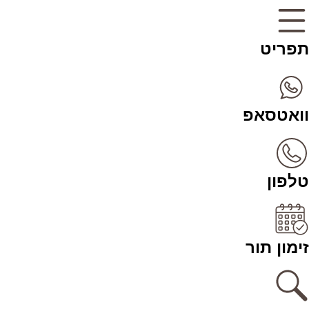
תפריט
וואטסאפ
טלפון
זימון תור