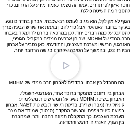
חוסר איזון לפי תדרים. עמוד זה נשמר כעמוד מידע על התחום, כדי
להסביר מה השיטה כוללת.
הגוף לא מקולקל, הוא מגיב לעומס רב-שכבתי. אבחון בתדרים נוגע
בעיקר ברובד האנרגטי, אבל כדי להבין באמת את שורש הבעיה צריך
להסתכל על כמה רבדים יחד. לכן במרפאה בחרנו להתמקד באבחון
הרב-ממדי של MDHM, שבוחן ארבעה ממדים במקביל: הגופני,
האנרגטי, הרגשי ומערכת העצבים, והתודעתי. כאן נסביר על אבחון
הביו רזוננס, ובהמשך על הסיבה שבחרנו בגישה הרחבה יותר.
מה ההבדל בין אבחון בתדרים לאבחון הרב-ממדי של MDHM
אבחון ביו רזוננס מתמקד ברובד אחד, האנרגטי-חשמלי.
האבחון בשיטת MDHM נשען על חמש שיטות משלימות:
קינזיולוגיה (מבחן שריר), בדיקת רגישויות בשיטת NAET, אבחון
רפואה סינית ויפנית, ומכשור מתקדם (סנסור) שמודד את מצב
מערכת העצבים. כך מתקבלת תמונה רחבה יותר, שמחברת
בין הגוף, האנרגיה, הרגש והתודעה.