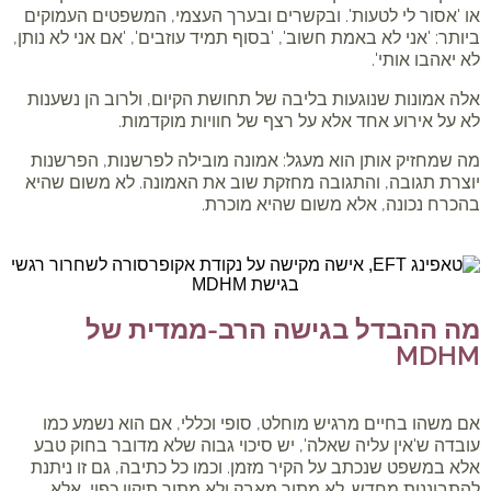
או 'אסור לי לטעות'. ובקשרים ובערך העצמי, המשפטים העמוקים
ביותר: 'אני לא באמת חשוב', 'בסוף תמיד עוזבים', 'אם אני לא נותן,
לא יאהבו אותי'.
אלה אמונות שנוגעות בליבה של תחושת הקיום, ולרוב הן נשענות
לא על אירוע אחד אלא על רצף של חוויות מוקדמות.
מה שמחזיק אותן הוא מעגל: אמונה מובילה לפרשנות, הפרשנות
יוצרת תגובה, והתגובה מחזקת שוב את האמונה. לא משום שהיא
בהכרח נכונה, אלא משום שהיא מוכרת.
מה ההבדל בגישה הרב-ממדית של
MDHM
אם משהו בחיים מרגיש מוחלט, סופי וכללי, אם הוא נשמע כמו
עובדה ש'אין עליה שאלה', יש סיכוי גבוה שלא מדובר בחוק טבע
אלא במשפט שנכתב על הקיר מזמן. וכמו כל כתיבה, גם זו ניתנת
להתבוננות מחדש. לא מתוך מאבק ולא מתוך תיקון כפוי, אלא