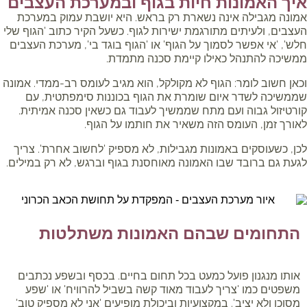
יך האמונות חיות בגוף ובמערכת העצבים
ונה מגבילה אינה נשארת רק בראש. היא יושבת עמוק במערכת
צבים, ולעיתים מתורגמת ישירות לגוף. כשעל הקיר כתוב 'הגוף שלי
ש', 'אי אפשר לסמוך על הגוף' או 'הגוף בוגד בי', מערכת העצבים
שיכה להתנהל כאילו קיימת סכנה מתמדת.
אן חשוב לומר: הגוף לא מקולקל, הוא מגיב לעומס רב-ממדי. אמונה
משיכה לשדר איום שומרת את הגוף בכוננות סימפתטית, עם
רטיזול גבוה ועם מתח שממשיך לעבוד גם כשאין סכנה אמיתית.
ורך זמן, העומס הזה משאיר את חותמו על הגוף.
ן, כשעוסקים באמונות מגבילות, לא מספיק 'לחשוב אחרת'. צריך
עת גם ברובד שבו האמונה מאוחסנת בגוף וברגש, לא רק במילים.
התחומים שבהם האמונות משתלטות
אותו מנגנון פועל כמעט בכל תחום בחיים. בכסף ובשפע נכתבים
משפטים כמו 'צריך לעבוד מאוד קשה בשביל להרוויח' או 'שפע
מסוכן ולא יציב'. במקצועיות וביכולת מופיעים 'אני לא מספיק טוב'