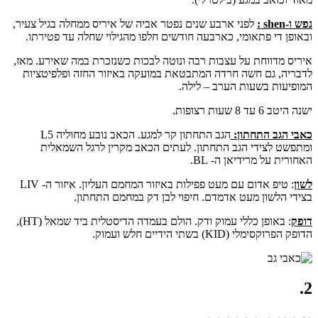
נפש ו-shen :
לפני ארבע שנים נפטר אביה של איריס ממחלה בגיל צעיר,
ובאופן די פתאומי, כארבעה חודשים חלפו מהגילוי שחלה עד פטירתו.
איריס מדווחת על עצבות רבה ונוטה לבכות כשנזכרת במה שאירע. מאז,
לדבריה, גם חשה חרדה המתבטאת במועקה באיזור החזה ופלפיטציות
המופיעות בשעות הערב – לילה.
ישנה היטב 6 עד 8 שעות רצופות.
כאבי הגב התחתון:
הגב התחתון קר למגע. הכאב נובע מחוליה L5
ומתפשט לצידי הגב התחתון. לעתים הכאב מקרין לרגל השמאלית
האחורית על מרידיאן ה- BL.
לשון
: טיפ אדום עם מעט פפילות באיזור המחמם העליון. איזור ה- LIV
בצידי הלשון מעט אדמדם. חיפוי לבן דק במחמם התחתון.
דופק
: באופן כללי עמוק ודק. הולם בעמדה הדיסטלית ביד שמאל (HT),
הדופק הפרוקסימלי (KID) בשתי הידיים חלש ועמוק.
2.