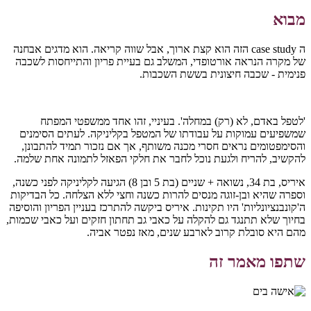
מבוא
ה case study הזה הוא קצת ארוך, אבל שווה קריאה. הוא מדגים אבחנה
של מקרה הנראה אורטופדי, המשלב גם בעיית פריון והתייחסות לשכבה
פנימית - שכבה חיצונית בששת השכבות.
'לטפל באדם, לא (רק) במחלה'
. בעיניי, זהו אחד ממשפטי המפתח
שמשפיעים עמוקות על עבודתו של המטפל בקליניקה. לעתים הסימנים
והסימפטומים נראים חסרי מכנה משותף, אך אם נזכור תמיד להתבונן,
להקשיב, להריח ולגעת נוכל לחבר את חלקי הפאזל לתמונה אחת שלמה.
איריס, בת 34, נשואה + שניים (בת 5 ובן 8) הגיעה לקליניקה לפני כשנה,
וספרה שהיא ובן-זוגה מנסים להרות כשנה וחצי ללא הצלחה. כל הבדיקות
ה'קונבנציונליות' היו תקינות. איריס ביקשה להתרכז בעניין הפריון והוסיפה
בחיוך שלא תתנגד גם להקלה על כאבי גב תחתון חזקים ועל כאבי שכמות,
מהם היא סובלת קרוב לארבע שנים, מאז נפטר אביה.
שתפו מאמר זה