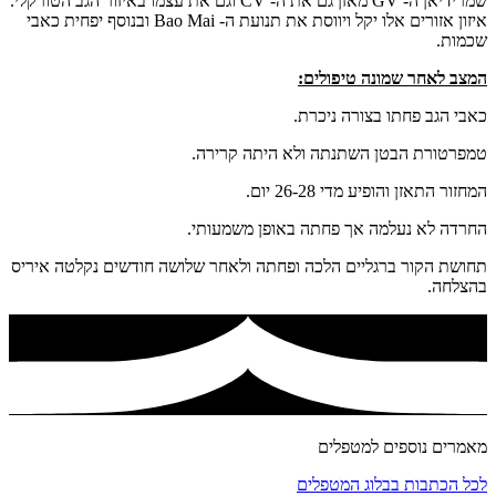
שמרידיאן ה- GV מאזן גם את ה- CV וגם את עצמו באיזור הגב הטורקלי.
איזון אזורים אלו יקל ויווסת את תנועת ה- Bao Mai ובנוסף יפחית כאבי
שכמות.
המצב לאחר שמונה טיפולים:
כאבי הגב פחתו בצורה ניכרת.
טמפרטורת הבטן השתנתה ולא היתה קרירה.
המחזור התאזן והופיע מדי 26-28 יום.
החרדה לא נעלמה אך פחתה באופן משמעותי.
תחושת הקור ברגליים הלכה ופחתה ולאחר שלושה חודשים נקלטה איריס
בהצלחה.
מאמרים נוספים למטפלים
לכל הכתבות בבלוג המטפלים