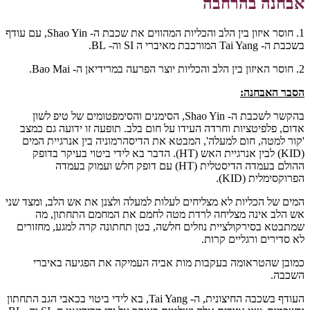
אבחנה בהרחבה
1. חוסר איזון בין הלב והכליות המהווים את שכבת ה- Shao Yin, עם עודף
בשכבת ה- Tai Yang המורכבת מאיברי ה SI וה- BL.
2. חוסר האיזון בין הלב והכליות יוצר הפרעה במרידיאן ה- Bao Mai.
הסבר האבחנה:
בהקשר לשכבת ה- Shao Yin, הסימנים והסימפטומים של טיפ לשון
אדום, פלפיטציות וחרדה העידו על חום בלב. תופעה זו ידועה גם כמצב
'קור למטה, חום למעלה', המבטא את הדיסהרמוניה בין אנרגיית המים
(KID) לבין אנרגיית האש (HT). הדבר בא לידי ביטוי בעיקר בדופק
ההולם בעמדה הדיסטלית (HT) עם דופק חלש ועמוק בעמדה
הפרוקסימלית (KID).
המים של הכליות לא מצליחים לעלות למעלה ולצנן את אש הלב, ומצד שני
אש הלב אינה מצליחה לרדת מטה לחמם את המחמם התחתון, מה
שמתבטא בסירקולציית נוזלים חלשה, בטן תחתונה קרה למגע, מחזורים
לא סדירים ורגליים קרות.
כמובן שהטראומה בעקבות מות אביה העמיקה את הפגיעה באיברי
השכבה.
העודף בשכבה החיצונית, ה- Tai Yang, בא לידי ביטוי בכאבי הגב התחתון