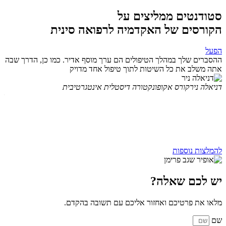
סטודנטים ממליצים על
הקורסים של האקדמיה לרפואה סינית
הפעל
ה
ההסברים שלך במהלך הטיפולים הם ערך מוסף אדיר. כמו כן, הדרך שבה
של
אתה משלב את כל השיטות לתוך טיפול אחד מדויק
טא
אב
דניאלה ניר
קורס אקופונקטורה דיסטלית אינטגרטיבית
מת
של
,י
יד
ול
מז
להמלצות נוספות
יש לכם שאלה?
מלאו את פרטיכם ואחזור אליכם עם תשובה בהקדם.
שם