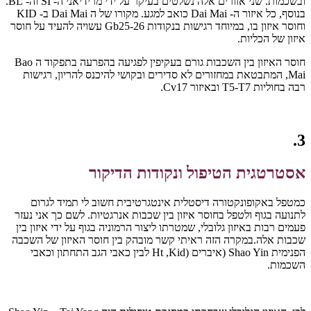
ובשכמות. שני אזורים אלה נשלטים בעיקר על ידי מרידיאני ה- SI וה- BL.
בנוסף, כל איזור ה- Dai Mai כואב למגע. מקורו של ה Dai Mai ב- KID
וחוסר איזון בו, במיוחד רגישות בנקודות Gb25-26 עשויה להעיד על חוסר
איזון של הכליות.
חוסר האיזון בין השכבות גורם בעקיפין לפגיעה בהפרעה בתפקוד ה Bao
Mai, המתבטאת במחזורים לא סדירים ובקושי להיכנס להריון, רגישות
רבה בחוליות T5-T7 ובאיזור Cv17.
3.
אסטרטגית הטיפול ונקודות הדיקור
כמטפל באקופונקטורה דיסטלית אינטגרטיבית חשוב לי תמיד לגרום
לתנועה בגוף ולטפל בחוסר איזון בין שכבות אנרגטיות. לשם כך אני נעזר
פעמים רבות באיזון גלובלי, שמטרתו ליצור הרמוניה בגוף על ידי איזון בין
שכבות אלה.במקרה הזה ראיתי קשר מובהק בין חוסר האיזון של השכבה
הפנימית Shao Yin (איברים (Ht ,Kid לבין כאבי הגב התחתון וכאבי
השכמות.