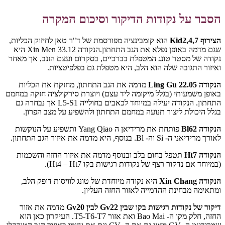
הסבר על נקודות הדיקור וסיכום המקרה
הצירוף Kid2,4,7
הוא קומבינציה מפורסמת של ד"ר טאן לחיזוק הכליות,
שגם מדמה באופן נפלא את הגב התחתון.הנקודה Xin Men 33.12 היא
נקודה של מסטר טונג המטפלת בברכיים, בסקרום ועצם הזנב, אך מאחר
ואיזור התגובה שלה הוא הלב, היא מטפלת גם בפלפיטציות.
הנקודה Ling Gu 22.05
מדמה את הגב התחתון, מחזקת את הכליות
באופן משמעותי (בגלל מיקומה ליד עצם) ויוצרת סירקולציה חזקה במחמם
התחתון. הנקודה יעילה במיוחד לכאבים בחולייה L5-S1 אך נבחרה גם
בגלל היכולת ליצור תנועה במחמם התחתון ולהשפיע על מצב הפרון.
הנקודה Bl62
פותחת את מרידיאן ה Yang Qiao ותשפיע על הנוקשות
לאורך מרידיאני ה- Si וה- Bl. בנוסף, היא מדמה את איזור הגב התחתון.
הנקודה Ht7
תטפל בחום בלב ובנוסף מדמה את איזור החזה והשכמות
(במיוחד אם נדקור רצף של נקודות רגישות בקו Ht4 – Ht7).
הנקודה Xin Chang
היא נקודה מיוחדת של טונג לוויסות דופק הלב,
ומתאימה מבחינת ההדמייה לאזור החזה העליון.
דיקור של נקודות רגישות בקו שבין Gv22 לבין Gv20
מדמה את אזור
החזה, חלק מקו ה- Bao Mai ואת אזור T5-T6-T7. העיקרון כאן הוא