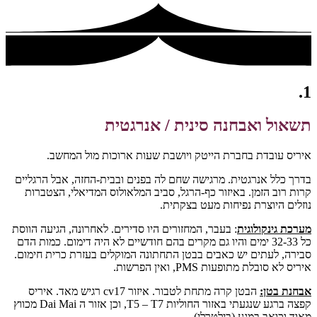
1.
תשאול ואבחנה סינית / אנרגטית
איריס עובדת בחברת הייטק ויושבת שעות ארוכות מול המחשב.
בדרך כלל אנרגטית. מרגישה שחם לה בפנים ובבית-החזה, אבל הרגליים
קרות רוב הזמן. באיזור כף-הרגל, סביב המלאולוס המדיאלי, הצטברות
נוזלים היוצרת נפיחות מעט בצקתית.
מערכת גינקולוגית
:
בעבר, המחזורים היו סדירים. לאחרונה, הגיעה הווסת
כל 32-33 ימים והיו גם מקרים בהם חודשיים לא היה דימום. כמות הדם
סבירה, לעתים יש כאבים בבטן התחתונה המוקלים בעזרת כרית חימום.
איריס לא סובלת מתופעות PMS, ואין הפרשות.
אבחנת בטן:
הבטן קרה מתחת לטבור. איזור cv17 רגיש מאד. איריס
קפצה ברגע שנגעתי באזור החוליות T5 – T7, וכן אזור ה Dai Mai מכווץ
מאוד וכואב במגע (בילטרלי).