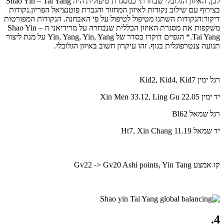
לכן, האיזון הגלובלי שבחרתי כמסגרת טיפולית היה Shao Yin – Tai Yang
בצירוף עם שילוב נקודות לאיזון המחזור והגברת פוטנציאל הפריון.נקודות
דיקור:הנקודות השתנו מטיפול לטיפול על פי האבחנה. הנקודות המפורטות
משקפות את מסגרת האיזון הכללית שנבחרה על מרידיאני ה Shao Yin –
Tai Yang.* הגפיים דוקרו בסדר של Yin, Yang, Yin, Yang על מנת ליצור
תנועה צנטרפוגלית בגוף. זהו עיקרון חשוב באיזון הגלובלי.
רגל ימין Kid2, Kid4, Kid7
יד ימין Xin Men 33.12, Ling Gu 22.05
רגל שמאל Bl62
יד שמאל Ht7, Xin Chang 11.19
קו אמצע Gv22 -> Gv20 Ashi points, Yin Tang
4.