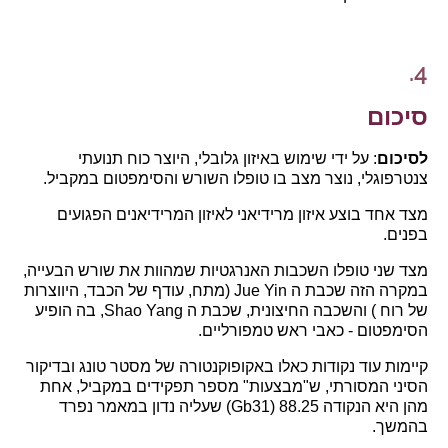
4.
סיכום
לסיכום
: על ידי שימוש באיזון גלובלי, היוצר כוח תנועתי
צנטרפוגלי, נוצר מצב בו טופלו השורש והסימפטום במקביל.
מצד אחד בוצע איזון מרידיאני לאיזון המרידיאנים הפגועים
בפנים.
מצד שני טופלו השכבות האנרגטיות שמהוות את שורש הבעייה,
במקרה הזה שכבת ה Jue Yin (מתח, עודף של הכבד, היווצרות
של רוח ) והשכבה החיצונית, שכבת ה Shao Yang, בה הופיע
הסימפטום - כאבי ראש טמפורליים.
קיימות עוד נקודות כאלו באקופוקנטורה של מסטר טונג ובדיקור
הסיני המסורתי, ש"מבצעות" מספר תפקידים במקביל, אחת
מהן היא הנקודה 88.25 (Gb31) שעליה נדון במאמר נפרד
בהמשך.