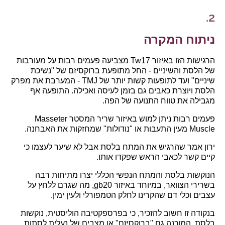
2.
ניתוח המקרה
הרגישות הזו באיזור Tw17 מצביעה פעמים רבות על מעורבות
של הלסת והשיניים - החל מתופעת ברוקסיזם של "נשיכת
שיניים" ועד לתופעות קשות יותר של TMJ - המערבת את מפרק
הלסת ויוצרת כאבים גם בזמן לעיסה ואכילה. התופעה אף
מגבילה את טווח התנועה של הפה.
פעמים רבות ניתן למוש באיזור שריר המסטר Masseter
Muscle מעין התעבות או "נודולות" שמחזקות את האבחנה.
ירון אמר שהרגיש את המתח בלסת אבל לא שיער לעצמו כי
קיים קשר לכאבי הראש שפקדו אותו.
הנוקשות בלסת והמתח הנפשי הכללי יצרו מתיחות רבה
בשרירי הצוואר, במיוחד באיזור gb20, מה שגרם ללחץ על
עצבים וכלי דם שהקרינו לחלק הטמפורלי ולעין ימין.
בנקודה זו חשוב להזכיר, כי בפרספקטיבה הוליסטית, נוקשות
בלסת, המוכנה גם "ברוקסיזם" או מצבים של נעלית לסתות