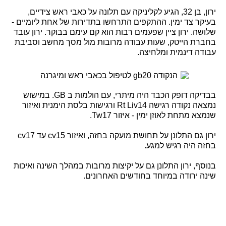
ירון, בן 32, הגיע לקליניקה עם תלונה על כאבי ראש צידיים,
בעיקר צד ימין. ההתקפים התרחשו בתדירות של אחת ליומיים -
שלושה. ירון ציין שפעמים רבות הוא קם עימם בבוקר. ירון עובד
בחברת הייטק, שעות עבודה מרובות מול מסך מחשב וסביבת
עבודה דינמית ומלחיצה.
בבדיקה דופק הכבד היה מיתרי, עם הולמות ב GB. במישוש
נמצאה נקודה רגישה Rt Liv14 ורגישות בלסת הימנית ואיזור
שנמצא מתחת לאוזן ימין - איזור Tw17.
ירון גם התלונן על תחושת מועקה בחזה, ואיזור cv15 עד cv17
בחזה היה רגיש למגע.
בנוסף, ירון התלונן גם על יקיצות מרובות במהלך השינה ואיכות
שינה ירודה במיוחד בחודשים האחרונים.