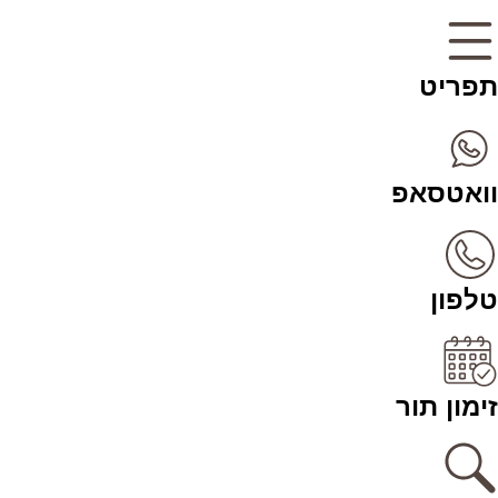
תפריט
וואטסאפ
טלפון
זימון תור