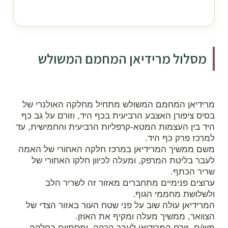
מסלול מרידיאן המחמם המשולש
מרידיאן המחמם המשולש מתחיל מחלקה האולנרי של
בסיס ציפורן האצבע הרביעית בכף היד, וזורם על גב כף
היד בין העצמות המטא-קרפליות הרביעית והחמישית, עד
למרכז פרק כף היד.
משם ממשיך המרידיאן במרכז חלקה האחורי של האמה
לעבר בליטת המרפק, ומעלה לכיוון חלקו האחורי של
שריר הכתף.
ערוצים פנימיים מתחברים מאזור זה לשריר הלב
ולשלושת מחממי הגוף.
המרידיאן עולה שוב על פני שטח העור באזור הצדי של
הצוואר, ממשיך מעלה ומקיף את האוזן.
מש/ם, זורם המרידיאן לעבר הרקה, ומסתיים בחלקה