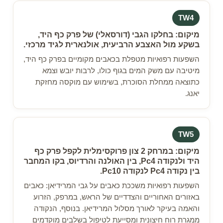
TW4
מיקום: בחלקו הגבי (דורסאלי) של פרק כף היד,
בשקע מול האצבע הרביעית, אולנארית לגיד מרכזי.
השפעות רפואיות מטפלת בכאבים מקומיים בפרק כף היד,
מיטיבה עם משק המים בגוף כולו, לרבות יובש וצמא
כתוצאה ממחלת הסוכרת, בשימוש עם מוקסה מחזקת
יאנג.
TW5
מיקום: במרחק 2 צון פרוקסימלית לקפל פרק כף
היד ולנקודה Pc4, בין האולנה והרדיוס, בקו המחבר
בין נקודה Pc4 לנקודה Pc10.
השפעות רפואיות משככת כאבים על גבי המרידיאן: כאבים
באזורים האחוריים והצדדיים של הראש, במרפק, הזרוע
והאמה בעיקר לאורך מסלול המרידיאן. בנוסף, הנקודה
ממגרת רוח חיצונית ומסייעת לטיפול בשלבים מוקדמים