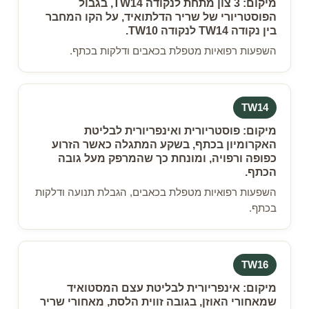
מיקום: 3 צון מתחת לנקודה TW14, בגבול
הפוסטריורי של שריר הדלתואיד, על הקו המחבר
בין נקודה TW14 לנקודה TW10.
השפעות רפואיות מטפלת בכאבים ודלקות בכתף.
TW14
מיקום: פוסטריורית ואינפריורית לבליטת
האקרומיון בכתף, בשקע המתגלה כאשר הזרוע
כפופה ורפויה, ומונחת כך שהמרפק מעל גובה
הכתף.
השפעות רפואיות מטפלת בכאבים, הגבלת תנועה ודלקות
בכתף.
TW16
מיקום: אינפריורית לבליטת עצם המסטואיד
שמאחורי האוזן, בגובה זווית הלסת, מאחורי שריר