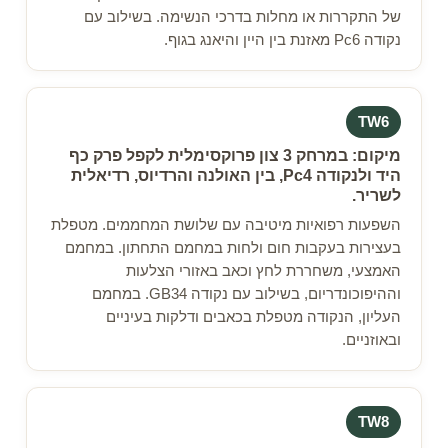
של התקררות או מחלות בדרכי הנשימה. בשילוב עם
נקודה Pc6 מאזנת בין היין והיאנג בגוף.
TW6
מיקום: במרחק 3 צון פרוקסימלית לקפל פרק כף
היד ולנקודה Pc4, בין האולנה והרדיוס, רדיאלית
לשריר.
השפעות רפואיות מיטיבה עם שלושת המחממים. מטפלת
בעצירות בעקבות חום ולחות במחמם התחתון. במחמם
האמצעי, משחררת לחץ וכאב באזורי הצלעות
וההיפוכונדריום, בשילוב עם נקודה GB34. במחמם
העליון, הנקודה מטפלת בכאבים ודלקות בעיניים
ובאוזניים.
TW8