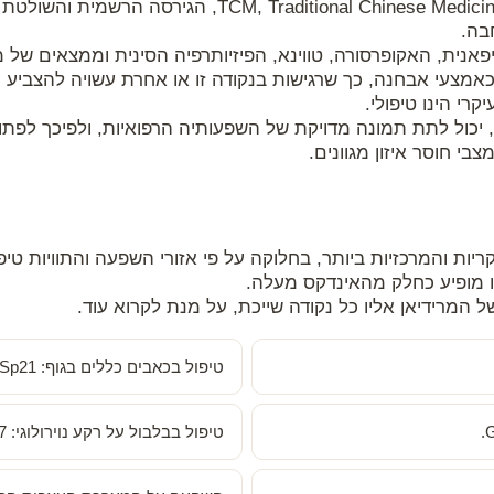
האינדקס שלפניכם מבוסס על הידע של ה- inese Medicine
בה.
נית, האקופרסורה, טווינא, הפיזיותרפיה הסינית וממצאים של מח
 כאמצעי אבחנה, כך שרגישות בנקודה זו או אחרת עשויה להצביע ע
רי הינו טיפולי.
 יכול לתת תמונה מדויקת של השפעותיה הרפואיות, ולפיכך לפתו
בי חוסר איזון מגוונים.
ות והמרכזיות ביותר, בחלוקה על פי אזורי השפעה והתוויות טיפו
ו מופיע כחלק מהאינדקס מעלה.
המרידיאן אליו כל נקודה שייכת, על מנת לקרוא עוד.
טיפול בכאבים כללים בגוף: Sp21.
טיפול בבלבול על רקע נוירולוגי: Kid 27.