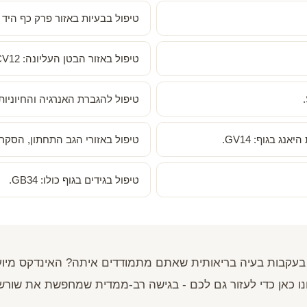
טיפול בבעיות באזור פרק כף היד ובאוז
טיפול באזור הבטן העליונה: St36, CV12.
טיפול להגברת האנרגיה והחיוניות: t36, Sp6
ג בגוף: GV14.
טיפול באזורי הגב התחתון, הסקרום, ה
טיפול בגידים בגוף כולו: GB34.
בעקבות בעיה בריאותית שאתם מתמודדים איתה? האינדקס מיוע
ו כאן כדי לעזור גם לכם - בגישה רב-ממדית שמחפשת את שורש