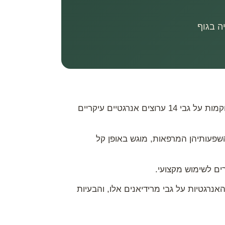
באינדקס שלפניכם, מוצג באופן נהיר, מהימן, תמציתי וברור, מידע מקיף אודות נקודות האנרגיה השונות, הממוקמות על גבי 14 ערוצים אנרגטיים עיקריים
שפעותיהן המרפאות, מוגש באופן קל
ים לשימוש מקצועי.
נרגטיות על גבי מרידיאנים אלו, והבעיות