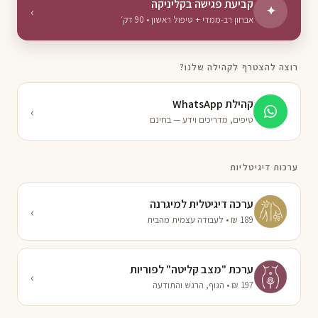
קביעת פגישה בקליניקה
‹
✦
אבחון רב-ממדי + טיפול ראשון • 90 דק׳
רוצה להצטרף לקהילה שלנו?
קהילת WhatsApp
‹
טיפים, מדריכים וידע — בחינם
ערכות דיגיטליות
ערכה דיגיטלית למיגרנה
‹
189 ₪ • לעבודה עצמית מהבית
ערכת "מצב קליטה" לפוריות
‹
197 ₪ • הגוף, הרגש והתודעה