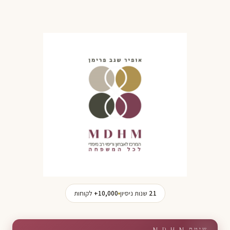
אופיר שגב פרימן — MDHM
21
שנות ניסיון
10,000+
לקוחות
שיטת M D H M