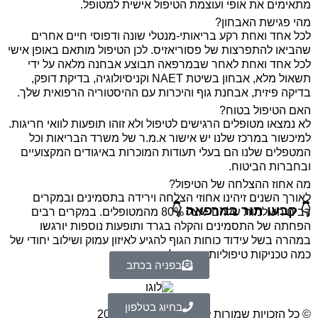
מתאימים את אופי ועוצמת הטיפול אישית למטופל.
מהי פגישת האבחון?
לכל אחד ואחת רקע בריאותי-מנטלי שונה ודפוסי חיים אחרים
שהביאו להתפרצות של פסוריאזיס. לכן הטיפול מותאם באופן אישי
לכל אחד ואחת לאחר שבמרפאה תבוצע אבחנה מלאה על ידי
תשאול מלא, אבחון בשיטת NAET וקניסיולוגיה, בדיקת דופק,
בדיקה פיזית, אבחנת גוף והיכרות עם ההיסטוריה הרפואית שלך.
האם הטיפול בטוח?
לא נמצאו מטופלים הרגישים לטיפול ולא זוהו תופעות לוואי חריגות.
למיכשור במרכז שלנו יש אישור א.מ.ר של משרד הבריאות וכל
המטפלים שלנו הם בעלי תעודות המוכרות באיגודים המקצועיים
ובחברות הביטוח.
מה אחוז ההצלחה של הטיפול?
לאורך השנים זיהינו אחוזי הצלחה וירידה בתסמינים ובמקרים
👇 קבעו תור במרפאה 👇
רבים היעלמות שלהם אצל 80% מהמטופלים. במקרים רבים
הפחתה של התסמינים והקלה בגרד ותופעות נוספות יורגשו
במהרה בשל עידוד כוחות הגוף להגיע לאיזון עמוק ושילוב יחודי של
כמה טכניקות טיפוליות במקביל.
בפניה בכתב
בחיוג בטלפון
© כל הזכויות שמורות לאופיר שגב פרימן 2020