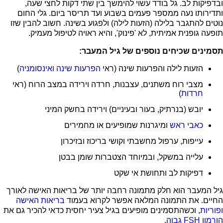
ובדפיקות לב. גל בודד עשוי להימשך בין שתי דקות לחצי שעה,
ותדירותו נעה ממספר פעמים בשבוע ועד תריסר ביום. גלי החום
נוטים להתגבר בלילה (הזעות לילה) ולפגוע בשינה. חשוב להבין שזו
תופעה גופנית אמיתית, לא 'פינוק', והיא ראויה לטיפול מעמיק.
תסמינים שכיחים נוספים של גיל המעבר:
הזעות לילה והפרעות שינה (ראי
הפרעות שינה ואינסומניה
)
מצבי רוח משתנים, עצבנות, חרדה וירידה במצב הרוח (ראי
חרדות
)
יובש (בנרתיק, בעור ובעיניים) וירידה בחשק המיני
כאבי ראש
ומיגרנות שמופיעים או מחמירים
עייפות, ערפול מחשבתי וקושי בריכוז ובזיכרון
עלייה במשקל, ובמיוחד הצטברות שומן בבטן
דפיקות לב ותחושת אי שקט
גיל המעבר הוא חלק מתמונה רחבה יותר של בריאות האישה לאורך
החיים. את התמונה המלאה אפשר לקרוא בעמוד
בריאות האישה
ופוריות
, וכשהתסמינים מופיעים בגיל צעיר יחסית כדאי להכיר גם את
הורמון FSH גבוה
.