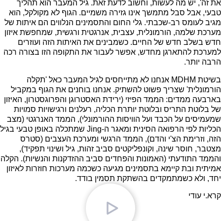
את זה', יש מה לעשות, וחשוב לדעת זאת. גיל המעבר הוא תהליך
טבעי, אבל סבל מתמשך אינו גזירה משמיים. הגוף לא מקולקל, הוא
מגיב לעומס רב-שכבתי. גלי החום והתסמינים הנלווים הם איתות של
מערכת שלמה, הורמונלית, עצבית, אנרגטית ורגשית, שמחפשת איזון
חדש בשלב חדש של החיים. כשמבינים את האיתות הזה ועוזרים
למערכת להתארגן מחדש, אפשר לעבור את התקופה הזו בצורה רכה
הרבה יותר.
בשיטת MDHM אנחנו לא מתייחסים לגיל המעבר כאל 'תקלה
הורמונלית' שצריך פשוט להשתיק. אנחנו בוחנים את הגוף במקביל
בארבעה ממדים: הממד הפיזי (ירידת האסטרוגן והפרוגסטרון, האיזון
של בלוטת התריס ובלוטת יותרת הכליה, רעלנים ורגישויות סמויות
שמעמיסים על הכבד ועל הוויסות ההורמונלי), הממד האנרגטי (מצב
הכליות לפי הרפואה הסינית ומאגר ה-Jing שמתכלה באופן טבעי בגיל
הזה, וזרימת הצ'י והדם), הממד הרגשי ומערכת העצבים (סטרס
מצטבר, חוסר שינה, וקונפליקטים סביב זהות, גיל ושינוי תפקיד),
והממד התודעתי (האמונות והפחדים סביב ההזדקנות והנשיות). הקלה
אמיתית ובת קיימא בתסמינים מגיעה כשכמה מערכות חוזרות לאיזון
יחד, ולא כשמתמקדים בהשתקת תסמין בודד.
קרא.י עודי